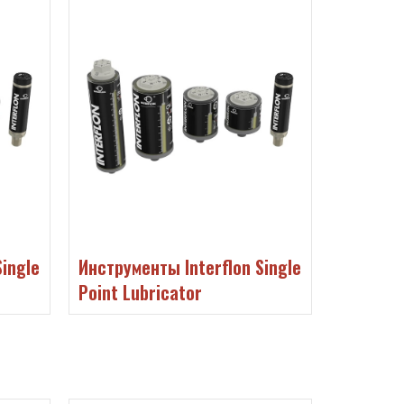
ingle
Инструменты Interflon Single
Инструме
Point Lubricator
Point Lu