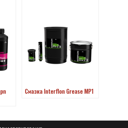
e MP1
Смазка Interflon Food Grease
Инструм
LT2
Dispens