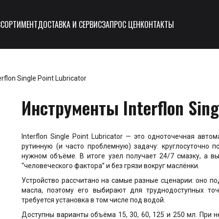
ССОРТИМЕНТ
ДОСТАВКА И СЕРВИС
ЗАПРОС ЦЕН
КОНТАКТЫ
flon Single Point Lubricator
Инструменты Interflon Singl
Interflon Single Point Lubricator — это одноточечная авт
рутинную (и часто проблемную) задачу: круглосуточно п
нужном объёме. В итоге узел получает 24/7 смазку, а в
“человеческого фактора” и без грязи вокруг маслёнки.
Устройство рассчитано на самые разные сценарии: оно по
масла, поэтому его выбирают для труднодоступных точ
требуется установка в том числе под водой.
Доступны варианты объёма 15, 30, 60, 125 и 250 мл. При 