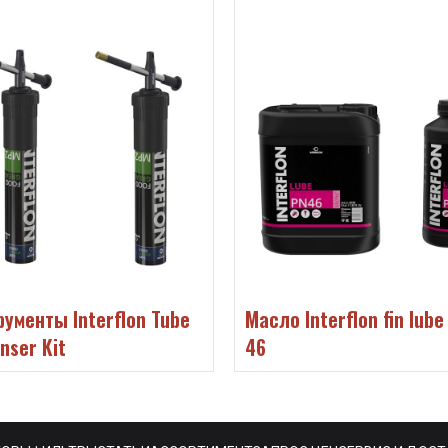
 Interflon fin lube pn
Смазка Interflon Greas