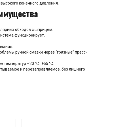
е высокого конечного давления.
имущества
улярных обходов с шприцем.
система функционирует.
ывания.
роблемы ручной смазки через “грязные” пресс-
 температур –20 °C…+55 °C.
атываемое и перезаправляемое, без лишнего