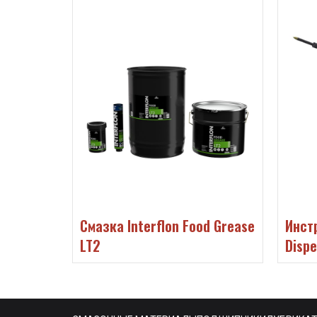
od Grease
Инструменты Interflon Tube
Масло
Dispenser Kit
46