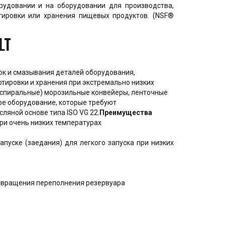
рудовании и на оборудовании для производства,
ортировки или хранения пищевых продуктов. (NSF®
LT
к и смазывания деталей оборудования,
ртировки и хранения при экстремально низких
(спиральные) морозильные конвейеры, ленточные
ое оборудование, которые требуют
ляной основе типа ISO VG 22
.
Преимущества
и очень низких температурах
пуске (заедания) для легкого запуска при низких
твращения переполнения резервуара