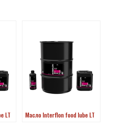
be LT
Масло Interflon food lube LT
Масло In