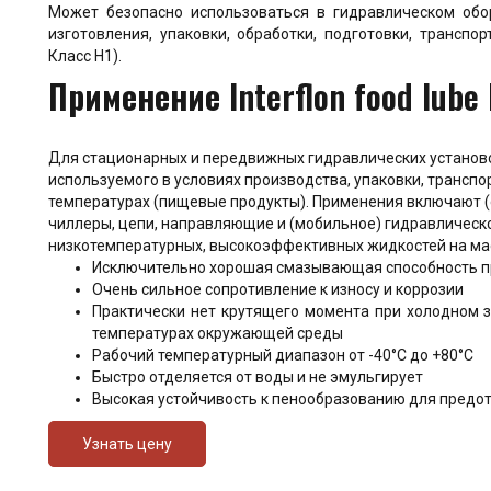
Может безопасно использоваться в гидравлическом обо
изготовления, упаковки, обработки, подготовки, трансп
Класс H1)
.
Применение
Interflon food lube 
Для стационарных и передвижных гидравлических установо
используемого в условиях производства, упаковки, транспо
температурах (пищевые продукты). Применения включают 
чиллеры, цепи, направляющие и (мобильное) гидравлическ
низкотемпературных, высокоэффективных жидкостей на мас
Исключительно хорошая смазывающая способность пр
Очень сильное сопротивление к износу и коррозии
Практически нет крутящего момента при холодном за
температурах окружающей среды
Рабочий температурный диапазон от -40°C до +80°C
Быстро отделяется от воды и не эмульгирует
Высокая устойчивость к пенообразованию для предо
Узнать цену