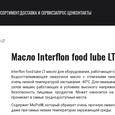
ССОРТИМЕНТ
ДОСТАВКА И СЕРВИС
ЗАПРОС ЦЕН
КОНТАКТЫ
e LT
Масло Interflon food lube L
Interflon food lube LT масло для оборудования, работающег
Водоотталкивающее смазочное масло с отличными низк
очень низкой температурой застывания -40°C. Для смазыва
узлов машин, работающих в условиях высокого напряжен
безопасность пищевых продуктов. Может наносится на
проникает в самые труднодоступные места.
Содержит MicPol®, который образует очень прочную смазо
даже при самых низких температурах окружающей среды.