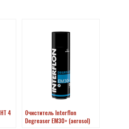
 HT 4
Очиститель Interflon
Смазка I
Degreaser EM30+ (aerosol)
LS1/2