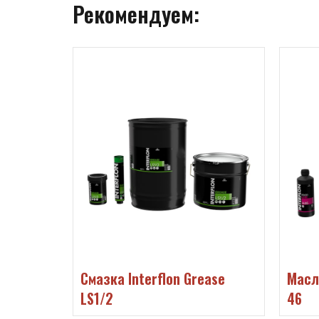
Рекомендуем:
n
Смазка Interflon Grease
Масло
rosol)
LS1/2
46