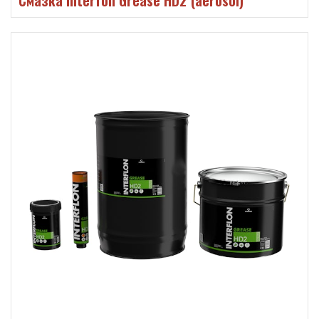
Смазка Interfon Grease HD2 (aerosol)