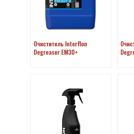
Очиститель Interflon
Очист
Degreaser EM30+
Degr